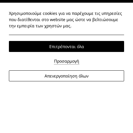
Επικοινωνία
Χρησιμοποιούμε cookies για να παρέχουμε τις υπηρεσίες
που διατίθενται στο website μας ώστε να βελτιώσουμε
Κ. Καραμανλή 51, 60065 Πλαταμώνας, Πιερία
την εμπειρία των χρηστών μας.
Τ:
+30 23520 41160
M +30 6989790000
Επιτρέπονται όλα
Viber/Watts app +30 6989790000
E:
info@diversohotel.gr
Προσαρμογή
Links
Απενεργοποίηση όλων
Όροι Κράτησης
Πολιτική Απορρήτου
Social