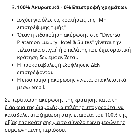
100% Ακυρωτικά - 0% Επιστροφή χρημάτων
Ισχύει για όλες τις κρατήσεις της "Μη
επιστρέψιμης τιμής"
Όταν η ειδοποίηση ακύρωσης στο "Diverso
Platamon Luxury Hotel & Suites" γίνεται την
τελευταία στιγμή ή ο πελάτης που έχει οριστική
κράτηση δεν εμφανίζεται.
Η προκαταβολές ή εξοφλήσεις ΔΕΝ
επιστρέφονται.
Η ειδοποίηση ακύρωσης γίνεται αποκλειστικά
μέσω email.
Σε περίπτωση ακύρωσης της κράτησης κατά τη
διάρκεια της διαμονής, ο πελάτης υποχρεούται να
καταβάλει αποζημίωση στην εταιρεία του 100% της
αξίας της κράτησης για το σύνολο των ημερών της
συμφωνημένης περιόδου.